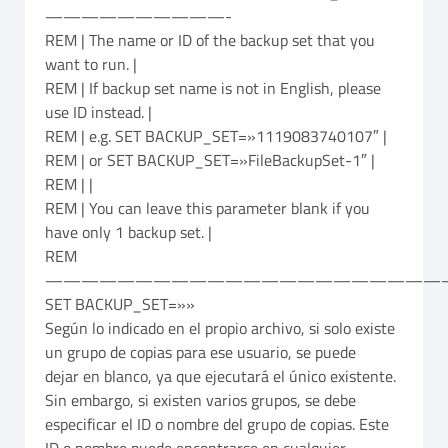
——————————-
REM | The name or ID of the backup set that you
want to run. |
REM | If backup set name is not in English, please
use ID instead. |
REM | e.g. SET BACKUP_SET=»1119083740107″ |
REM | or SET BACKUP_SET=»FileBackupSet-1″ |
REM | |
REM | You can leave this parameter blank if you
have only 1 backup set. |
REM
——————————————————————
SET BACKUP_SET=»»
Según lo indicado en el propio archivo, si solo existe
un grupo de copias para ese usuario, se puede
dejar en blanco, ya que ejecutará el único existente.
Sin embargo, si existen varios grupos, se debe
especificar el ID o nombre del grupo de copias. Este
ID o nombre puede encontrarse en cualquier