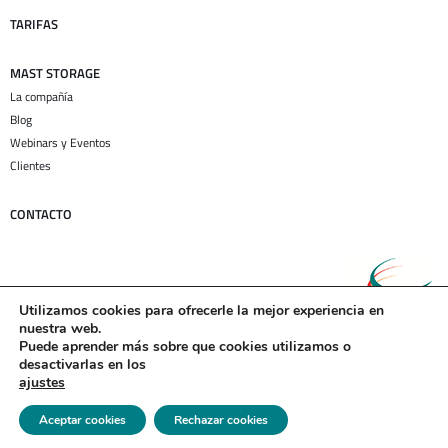
TARIFAS
MAST STORAGE
La compañía
Blog
Webinars y Eventos
Clientes
CONTACTO
Utilizamos cookies para ofrecerle la mejor experiencia en
nuestra web.
Puede aprender más sobre que cookies utilizamos o
desactivarlas en los
©2026 Mast Storage S.L.
ajustes
Aviso Legal
|
Política de privacidad
|
Política de Cookies
Aceptar cookies
Rechazar cookies